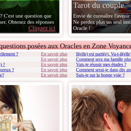
Tarot du couple
? C'est une question que
Envie de connaître l'avenir
oser. Obtenez des réponses
Ne perdez plus un seul inst
Cliquez ici
Oracle !
questions posées aux Oracles en Zone Voyance
ellement ?
En savoir plus
Il(elle) est parti(e). Va-t-il(ell
En savoir plus
Comment sera ma famille plus
) ?
En savoir plus
Vais-je réussir mes études ?
oureux ?
En savoir plus
Comment serai-je dans dix an
ie?
En savoir plus
Suis-je sur la bonne voie ?