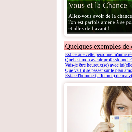
Vous et la Chance
Allez-vous avoir de la chance
l'on est parfois amené à se p
et allez de l’avant !
Quelques exemples de 
Est-ce que cette personne m'aime ré
Quel est mon avenir professionnel ?
Vais-je être heureux(se) avec lui(elle
Que va-t-il se passer sur le plan am
Est-ce l'homme (la femme) de ma v