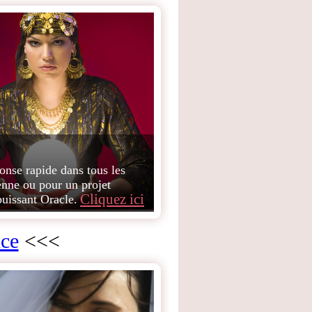
onse rapide dans tous les
enne ou pour un projet
Cliquez ici
puissant Oracle.
nce
<<<