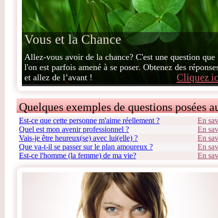
Vous et la Chance
Allez-vous avoir de la chance? C'est une question que
l'on est parfois amené à se poser. Obtenez des réponse
Cliquez ic
et allez de l’avant !
Quelques exemples de questions posées a
Est-ce que cette personne m'aime réellement ?
En sav
Quel est mon avenir professionnel ?
En sav
Vais-je être heureux(se) avec lui(elle) ?
En sav
Que va-t-il se passer sur le plan amoureux ?
En sav
Est-ce l'homme (la femme) de ma vie?
En sav