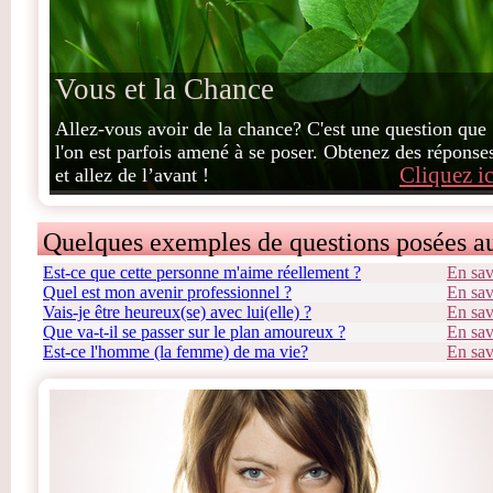
Vous et la Chance
Allez-vous avoir de la chance? C'est une question que
l'on est parfois amené à se poser. Obtenez des réponse
Cliquez ic
et allez de l’avant !
Quelques exemples de questions posées a
Est-ce que cette personne m'aime réellement ?
En sav
Quel est mon avenir professionnel ?
En sav
Vais-je être heureux(se) avec lui(elle) ?
En sav
Que va-t-il se passer sur le plan amoureux ?
En sav
Est-ce l'homme (la femme) de ma vie?
En sav