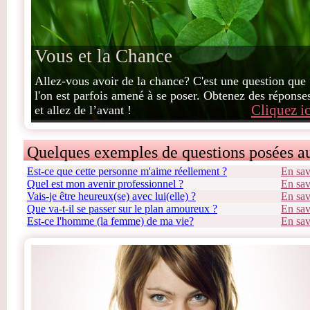
Vous et la Chance
Allez-vous avoir de la chance? C'est une question que
l'on est parfois amené à se poser. Obtenez des réponse
Cliquez ic
et allez de l’avant !
Quelques exemples de questions posées a
Est-ce que cette personne m'aime réellement ?
En sav
Quel est mon avenir professionnel ?
En sav
Vais-je être heureux(se) avec lui(elle) ?
En sav
Que va-t-il se passer sur le plan amoureux ?
En sav
Est-ce l'homme (la femme) de ma vie?
En sav