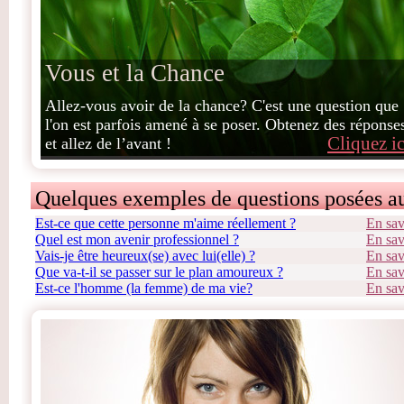
Vous et la Chance
Allez-vous avoir de la chance? C'est une question que
l'on est parfois amené à se poser. Obtenez des réponse
Cliquez ic
et allez de l’avant !
Quelques exemples de questions posées a
Est-ce que cette personne m'aime réellement ?
En sav
Quel est mon avenir professionnel ?
En sav
Vais-je être heureux(se) avec lui(elle) ?
En sav
Que va-t-il se passer sur le plan amoureux ?
En sav
Est-ce l'homme (la femme) de ma vie?
En sav