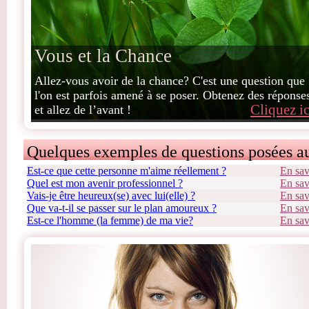
Vous et la Chance
Allez-vous avoir de la chance? C'est une question que
l'on est parfois amené à se poser. Obtenez des réponse
Cliquez ic
et allez de l’avant !
Quelques exemples de questions posées a
Est-ce que cette personne m'aime réellement ?
En sav
Quel est mon avenir professionnel ?
En sav
Vais-je être heureux(se) avec lui(elle) ?
En sav
Que va-t-il se passer sur le plan amoureux ?
En sav
Est-ce l'homme (la femme) de ma vie?
En sav