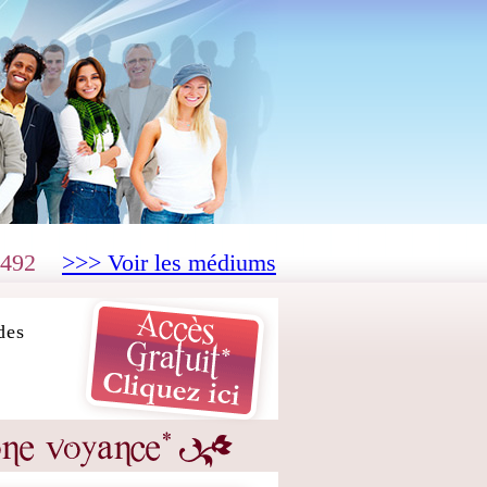
492
>>> Voir les médiums
des