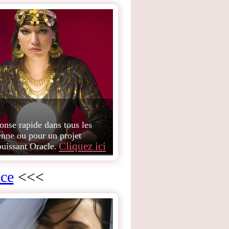
onse rapide dans tous les
enne ou pour un projet
Cliquez ici
puissant Oracle.
nce
<<<