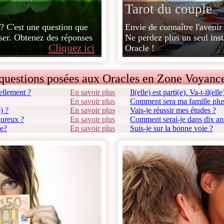
Tarot du couple
? C'est une question que
Envie de connaître l'avenir
oser. Obtenez des réponses
Ne perdez plus un seul inst
Cliquez ici
Oracle !
questions posées aux Oracles en Zone Voyance
ellement ?
En savoir plus
Il(elle) est parti(e). Va-t-il(ell
En savoir plus
Comment sera ma famille plus
) ?
En savoir plus
Vais-je réussir mes études ?
oureux ?
En savoir plus
Comment serai-je dans dix an
ie?
En savoir plus
Suis-je sur la bonne voie ?