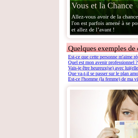
Vous et la Chance
Allez-vous avoir de la chance
l'on est parfois amené à se p
et allez de l’avant !
Quelques exemples de 
Est-ce que cette personne m'aime ré
Quel est mon avenir professionnel ?
Vais-je être heureux(se) avec lui(elle
Que va-t-il se passer sur le plan am
Est-ce l'homme (la femme) de ma v