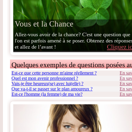
Vous et la Chance
Allez-vous avoir de la chance? C'est une question que
l'on est parfois amené à se poser. Obtenez des réponse
Cliquez ic
et allez de l’avant !
Quelques exemples de questions posées a
Est-ce que cette personne m'aime réellement ?
En sav
Quel est mon avenir professionnel ?
En sav
Vais-je être heureux(se) avec lui(elle) ?
En sav
Que va-t-il se passer sur le plan amoureux ?
En sav
Est-ce l'homme (la femme) de ma vie?
En sav