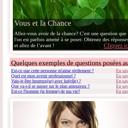
Vous et la Chance
Allez-vous avoir de la chance? C'est une question que
l'on est parfois amené à se poser. Obtenez des réponse
Cliquez ic
et allez de l’avant !
Quelques exemples de questions posées a
Est-ce que cette personne m'aime réellement ?
En sav
Quel est mon avenir professionnel ?
En sav
Vais-je être heureux(se) avec lui(elle) ?
En sav
Que va-t-il se passer sur le plan amoureux ?
En sav
Est-ce l'homme (la femme) de ma vie?
En sav