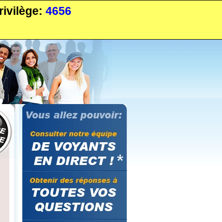
ivilège:
4656