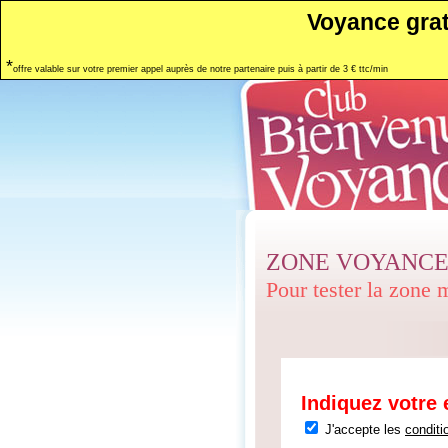
Voyance grat
*
offre valable sur votre premier appel auprès de notre partenaire puis à partir de 3 € ttc/min
ZONE VOYANCE
Pour tester la zone
Indiquez votre 
J'accepte les
conditi