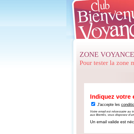
ZONE VOYANCE
Pour tester la zone
Indiquez votre 
J'accepte les
conditi
Votre email est nécessaire au tr
aux libertés, vous disposez d'un
Un email valide est né