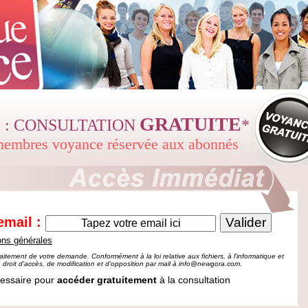
GRATUITE
 : CONSULTATION
*
 membres voyance réservée aux abonnés
email :
ons générales
aitement de votre demande. Conformément à la loi relative aux fichiers, à l'informatique et
 droit d'accès, de modification et d'opposition par mail à
info@newgora.com
.
cessaire pour
accéder gratuitement
à la consultation